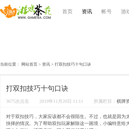
首页
资讯
帐号
游
当前位置：
网站首页
>
资讯
> 打双扣技巧十句口诀
打双扣技巧十句口诀
3675
次点击
2019年11月20日 11:11
所属栏目：
棋牌
对于双扣技巧，大家应该都不会很陌生。不过，也就是因为
抉择的情况。为了帮助双扣玩家解除这一困境，小编特意给