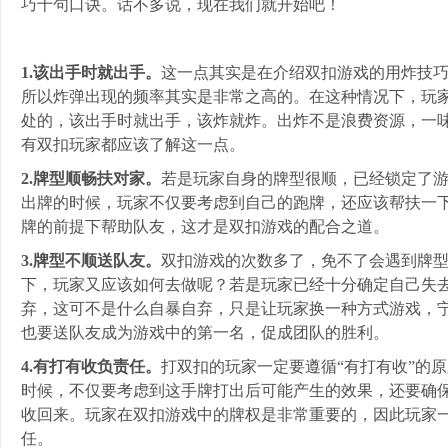
巧十句口诀。话不多说，现在我们就开始吧！
1.该出手时就出手。
这一点其实是在介绍双扣游戏的用炸技
所以炸弹出现的频率其实是非常之高的。在这种情况下，玩
处的，该出手时就出手，该炸就炸。出炸不是浪费资源，一
有双扣玩家都应该了解这一点。
2.牌型顺畅扶对家。
若是玩家自身的牌型很顺，已经锁定了
出牌的时候，玩家不仅要考虑到自己的跑牌，还应该帮扶一
牌的前提下帮助队友，这才是双扣游戏的配合之道。
3.牌型不顺送队友。
双扣游戏的次数多了，免不了会遇到牌
下，玩家又应该如何去做呢？若是玩家已经十分确定自己失
弃，这可不是什么自暴自弃，只是让玩家换一种方式游戏，
也要送队友成为游戏中的第一名，促成团队的胜利。
4.有打有收负责任。
打双扣的玩家一定要遵循“有打有收”的
时候，不仅要考虑到这手牌打出后可能产生的效果，还要确
收回来。玩家在双扣游戏中的牌权是非常重要的，因此玩家
任。