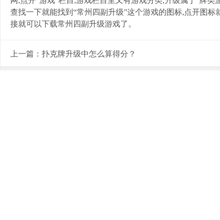
网
,
点开“游戏”栏目
,
游戏栏目里又有游戏分类
,
升级属于“牌类
查找一下就能找到“常州四副升级”这个游戏的图标
,
点开图标
接就可以下载常州四副升级游戏了。
上一篇：
扑克牌升级中怎么算得分？