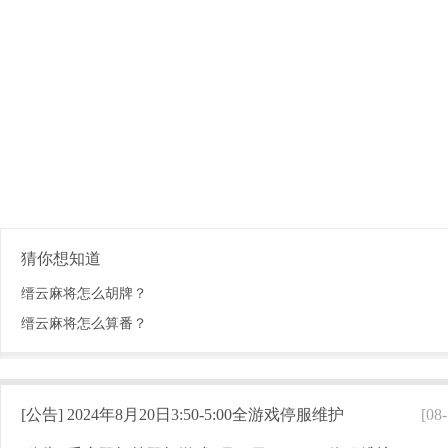
猜你想知道
缙云麻将怎么胡牌？
缙云麻将怎么算番？
[公告]
2024年8月20日3:50-5:00全游戏停服维护
[08-