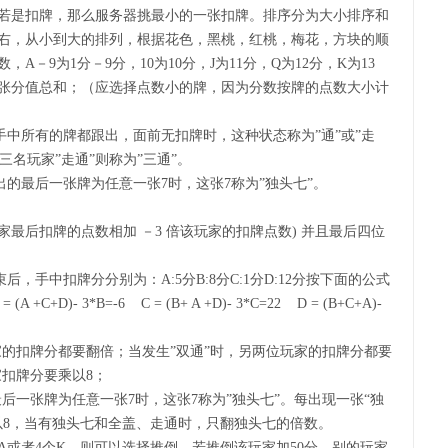
若是扣牌，那么服务器挑最小的一张扣牌。排序分为大小排序和
右，从小到大的排列，根据花色，黑桃，红桃，梅花，方块的顺
－9为1分－9分，10为10分，J为11分，Q为12分，K为13
张分值总和；（应选择点数小的牌，因为分数按牌的点数大小计
把手中所有的牌都跟出，面前无扣牌时，这种状态称为”通”或”走
三名玩家”走通”则称为”三通”。
出的最后一张牌为任意一张7时，这张7称为”独头七”。
玩家最后扣牌的点数相加 －3 倍该玩家的扣牌点数) 并且最后四位
，手中扣牌分分别为：A:5分B:8分C:1分D:12分按下面的公式
A +C+D)- 3*B=-6 C = (B+ A +D)- 3*C=22 D = (B+C+A)-
家的扣牌分都要翻倍；当发生”双通”时，另两位玩家的扣牌分都要
家扣牌分要乘以8；
最后一张牌为任意一张7时，这张7称为”独头七”。每出现一张“独
以8，当有独头七和全盖、走通时，只翻独头七的倍数。
A或者4个K，则可以选择推倒，若推倒该玩家加50分，别的玩家