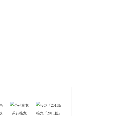
版
茶苑接龙
接龙『2013版』