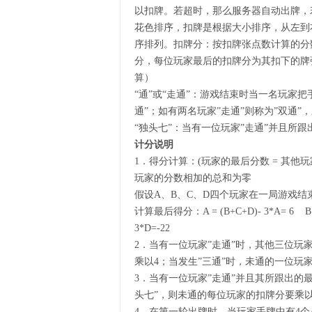
以扣牌。若超时，那么服务器自动出牌，
花色排序，扣牌是根据大小排序，从左到
序排列。扣牌分：按扣牌张点数计算的分数，A
分，每位玩家最后的扣牌分为其扣下的牌
算）
“通”或“走通”：游戏结束时当一名玩家
通”；如有两名玩家”走通”则称为”双通”，
“独头七”：当有一位玩家”走通”并且所跟
计分说明
1．得分计算：(玩家的最后分数 = 其他
玩家的分数相加的总和为零
假设A、B、C、D四个玩家在一局游戏结束后
计算最后得分：A = (B+C+D)- 3*A= 6 B = (
3*D=-22
2．当有一位玩家”走通”时，其他三位玩
乘以4；当发生”三通”时，未通的一位玩
3．当有一位玩家”走通”并且其所跟出的
头七”，则未通的每位玩家的扣牌分要乘
4．在第一轮出牌时，当玩家手牌中有4个