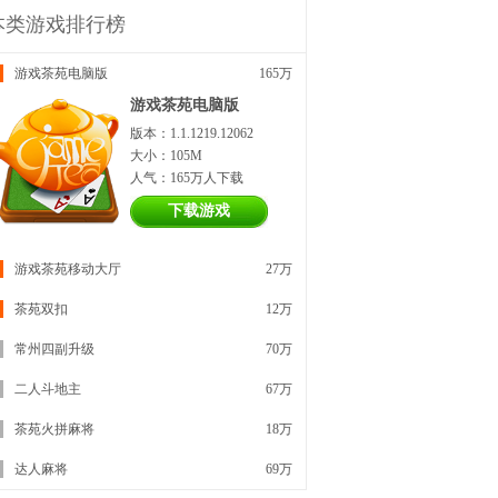
本类游戏排行榜
游戏茶苑电脑版
165万
游戏茶苑电脑版
版本：1.1.1219.12062
大小：105M
人气：165万人下载
下载游戏
游戏茶苑移动大厅
27万
茶苑双扣
12万
常州四副升级
70万
二人斗地主
67万
茶苑火拼麻将
18万
达人麻将
69万